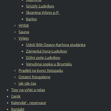
Grizzly Ludvíkov
Skiaréna Vrbno p.P.
Karlov
Hřiště
Sauna
Výlety
Údolí Bílé Opavy-Karlova studánka
Zámecká hora-Ludvíkov
Důlní pole Ludvíkov
Venušina sopka u Bruntálu
Praděd na konci listopadu
Ostatní fotogalerie
Jak jde čas
Tipy na výlet a relax
Ceník
Kalendář - rezervace
Kontakt