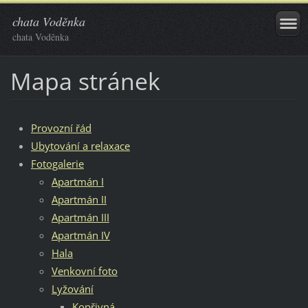
chata Voděnka
chata Voděnka
Mapa stránek
Provozní řád
Ubytování a relaxace
Fotogalerie
Apartmán I
Apartmán II
Apartmán III
Apartmán IV
Hala
Venkovní foto
Lyžování
Kopřivná